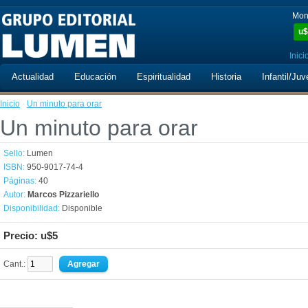
Mon
u$
Inici
Actualidad
Educación
Espiritualidad
Historia
Infantil/Juv
Inicio
·
Un minuto para orar
Un minuto para orar
Sello:
Lumen
ISBN:
950-9017-74-4
Páginas:
40
Autor:
Marcos Pizzariello
Disponibilidad:
Disponible
Precio: u$5
Cant.: