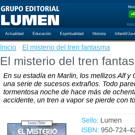
Mon
u$
Inici
Actualidad
Educación
Espiritualidad
Historia
Infantil/Juv
Inicio
·
El misterio del tren fantasma
El misterio del tren fant
En su estadía en Marlin, los mellizos Alf y
una serie de sucesos extraños. Todo parec
tormentosa noche de hace más de ochenta 
accidente, un tren a vapor se pierde con 
Sello:
Lumen
ISBN:
950-724-4