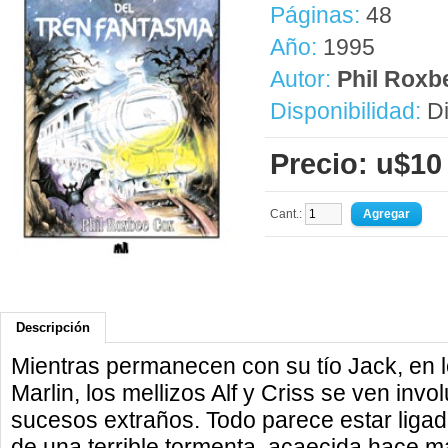
Páginas:
48
Año:
1995
Autor:
Phil Roxb
Disponibilidad:
Di
Precio: u$10
Cant.:
Descripción
Mientras permanecen con su tío Jack, en l
Marlin, los mellizos Alf y Criss se ven inv
sucesos extraños. Todo parece estar ligad
de una terrible tormenta, acaecida hace 