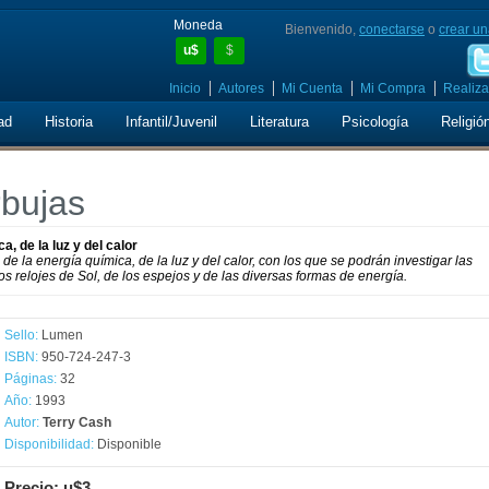
Moneda
Bienvenido,
conectarse
o
crear un
u$
$
Inicio
Autores
Mi Cuenta
Mi Compra
Realiza
ad
Historia
Infantil/Juvenil
Literatura
Psicología
Religió
rbujas
a, de la luz y del calor
e la energía química, de la luz y del calor, con los que se podrán investigar las
os relojes de Sol, de los espejos y de las diversas formas de energía.
Sello:
Lumen
ISBN:
950-724-247-3
Páginas:
32
Año:
1993
Autor:
Terry Cash
Disponibilidad:
Disponible
Precio: u$3