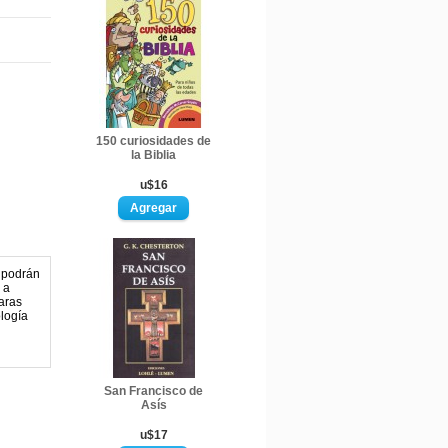
150 curiosidades de
la Biblia
u$16
s podrán
 a
aras
ología
San Francisco de
Asís
u$17