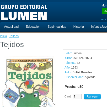
Mon
u$
Inici
Actualidad
Educación
Espiritualidad
Historia
Infantil/Juv
Inicio
·
Tejidos
Tejidos
Sello:
Lumen
ISBN:
950-724-207-4
Páginas:
32
Año:
1993
Autor:
Juliet Bawden
Disponibilidad:
Agotado
Precio: u$0
Cant.: