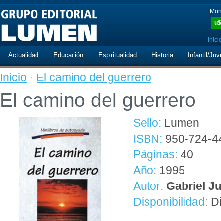
Mon
u$
Inici
Actualidad
Educación
Espiritualidad
Historia
Infantil/Juv
Inicio
·
El camino del guerrero
El camino del guerrero
Sello:
Lumen
ISBN:
950-724-4
Páginas:
40
Año:
1995
Autor:
Gabriel Ju
Disponibilidad:
Di