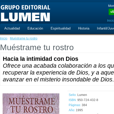
Mon
u$
Inici
Actualidad
Educación
Espiritualidad
Historia
Infantil/Juv
Inicio
·
Muéstrame tu rostro
Muéstrame tu rostro
Hacia la intimidad con Dios
Ofrece una acabada colaboración a los que
recuperar la experiencia de Dios, y a aque
avanzar en el misterio insondable de Dios.
Sello:
Lumen
ISBN:
950-724-432-8
Páginas:
384
Año:
1995