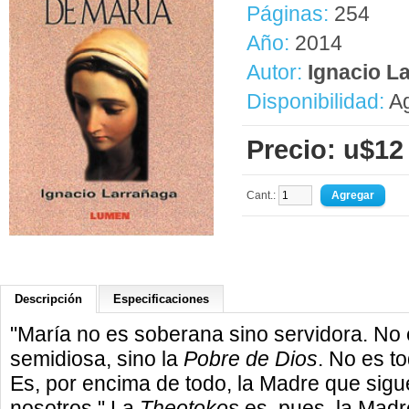
Páginas:
254
Año:
2014
Autor:
Ignacio L
Disponibilidad:
Ag
Precio: u$12
Cant.:
Descripción
Especificaciones
"María no es soberana sino servidora. No
semidiosa, sino la
Pobre de Dios
. No es t
Es, por encima de todo, la Madre que sigu
nosotros." La
Theotokos
es, pues, la Madr