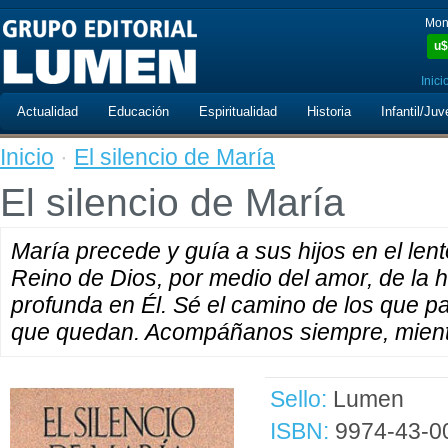
Mon
u$
Inici
Actualidad
Educación
Espiritualidad
Historia
Infantil/Juv
Inicio
·
El silencio de María
El silencio de María
María precede y guía a sus hijos en el lento
Reino de Dios, por medio del amor, de la hu
profunda en Él. Sé el camino de los que pa
que quedan. Acompáñanos siempre, mien
Sello:
Lumen
ISBN:
9974-43-0