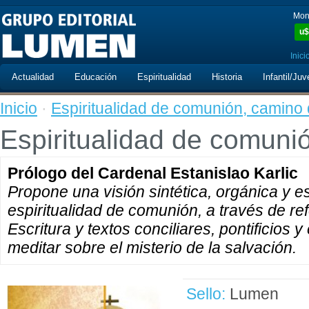
Mon
u$
Inici
Actualidad
Educación
Espiritualidad
Historia
Infantil/Juv
Inicio
·
Espiritualidad de comunión, camino 
Espiritualidad de comuni
Prólogo del Cardenal Estanislao Karlic
Propone una visión sintética, orgánica y e
espiritualidad de comunión, a través de re
Escritura y textos conciliares, pontificios
meditar sobre el misterio de la salvación.
Sello:
Lumen