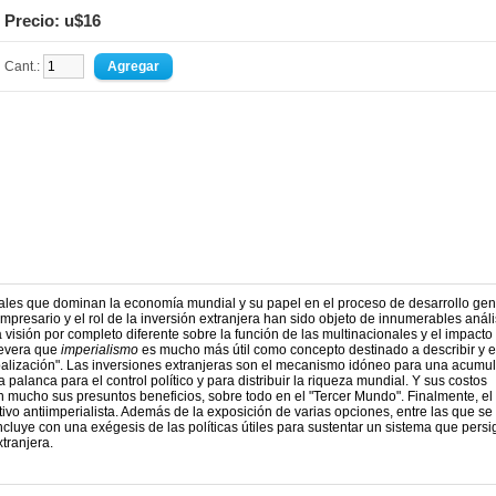
Precio: u$16
Cant.:
ales que dominan la economía mundial y su papel en el proceso de desarrollo ge
presario y el rol de la inversión extranjera han sido objeto de innumerables análi
isión por completo diferente sobre la función de las multinacionales y el impacto
severa que
imperialismo
es mucho más útil como concepto destinado a describir y e
obalización". Las inversiones extranjeras son el mecanismo idóneo para una acumu
palanca para el control político y para distribuir la riqueza mundial. Y sus costos
 mucho sus presuntos beneficios, sobre todo en el "Tercer Mundo". Finalmente, el 
ivo antiimperialista. Además de la exposición de varias opciones, entre las que se
cluye con una exégesis de las políticas útiles para sustentar un sistema que persi
xtranjera.