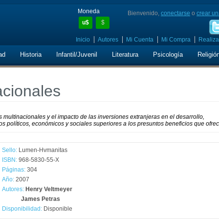
Moneda
Bienvenido,
conectarse
o
crear un
u$
$
Inicio
Autores
Mi Cuenta
Mi Compra
Realiza
ad
Historia
Infantil/Juvenil
Literatura
Psicología
Religió
acionales
s multinacionales y el impacto de las inversiones extranjeras en el desarrollo,
 políticos, económicos y sociales superiores a los presuntos beneficios que ofrec
Sello:
Lumen-Hvmanitas
ISBN:
968-5830-55-X
Páginas:
304
Año:
2007
Autores:
Henry Veltmeyer
James Petras
Disponibilidad:
Disponible