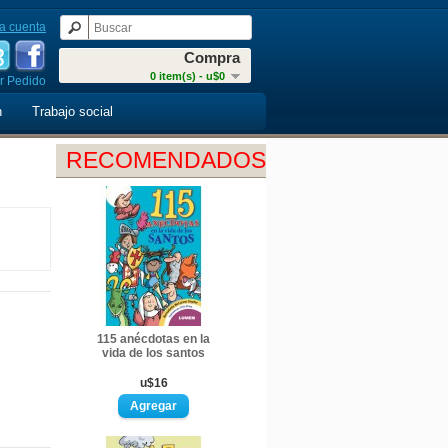
a cuenta
Compra
0 item(s) - u$0
r Pedido
n
Trabajo social
RECOMENDADOS
115 anécdotas en la
vida de los santos
u$16