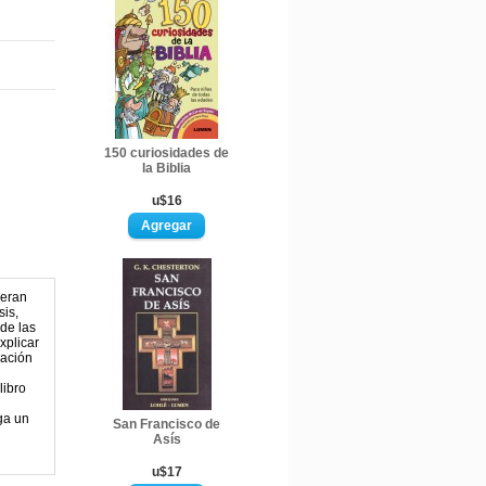
150 curiosidades de
la Biblia
u$16
neran
sis,
 de las
xplicar
lación
libro
ga un
San Francisco de
Asís
u$17