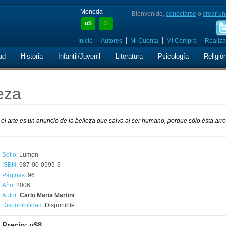
Moneda
Bienvenido,
conectarse
o
crear un
u$
$
Inicio
Autores
Mi Cuenta
Mi Compra
Realiza
ad
Historia
Infantil/Juvenil
Literatura
Psicología
Religió
leza
el arte es un anuncio de la belleza que salva al ser humano, porque sólo ésta arr
Sello:
Lumen
ISBN:
987-00-0599-3
Páginas:
96
Año:
2006
Autor:
Carlo Maria Martini
Disponibilidad:
Disponible
Precio: u$8