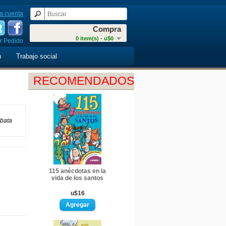
a cuenta
Compra
0 item(s) - u$0
r Pedido
n
Trabajo social
RECOMENDADOS
ebata
115 anécdotas en la
vida de los santos
u$16