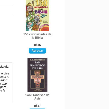
150 curiosidades de
la Biblia
u$16
stalgia
mo dice
desde el
reador
ue une
 para
ue le
San Francisco de
Asís
u$17