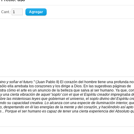
Cant.:
no y soñar el futuro."
(Juan Pablo II) El corazón del hombre tiene una profunda no
ólo ella arrebata los corazones y los dirige a Dios. En las sugestivas páginas de
estra cómo el arte es un anuncio de la belleza que salva al ser humano. Ya que, co
ay una cierta vibración de aquel 'soplo' con el que el Espíritu creador impregnaba 
obre las misteriosas leyes que gobiernan el universo, el soplo divino del Espíritu c
ndo su capacidad creativa. Lo alcanza con una especie de iluminación interior, q
lo, despertando en él las energías de la mente y del corazón, y haciéndolo así apto
te... Porque el ser humano es capaz de tener una cierta experiencia del Absoluto q