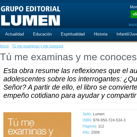
Mon
u$
Inici
Actualidad
Educación
Espiritualidad
Historia
Infantil/Juv
Inicio
·
Tú me examinas y me conoces
Tú me examinas y me conoces
Esta obra resume las reflexiones que el au
adolescentes sobre los interrogantes: ¿Qu
Señor? A partir de ello, el libro se convier
empeño cotidiano para ayudar y compartir
Sello:
Lumen
ISBN:
978-950-724-534-3
Páginas:
112
Año:
2008