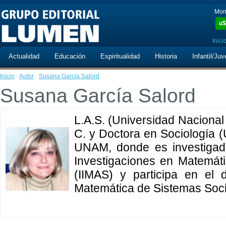
Mon
u$
Inici
Actualidad
Educación
Espiritualidad
Historia
Infantil/Juv
Inicio
·
Autor
·
Susana García Salord
Susana García Salord
L.A.S. (Universidad Nacional
C. y Doctora en Sociología 
UNAM, donde es investigado
Investigaciones en Matemát
(IIMAS) y participa en el
Matemática de Sistemas Socia