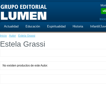
Mon
u$
Inici
Actualidad
Educación
Espiritualidad
Historia
Infantil/Juv
Inicio
·
Autor
·
Estela Grassi
Estela Grassi
No existen productos de este Autor.