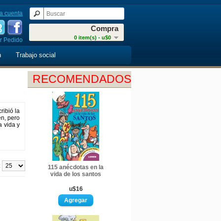
a cuenta
Compra
0 item(s) - u$0
r Pedido
n
Trabajo social
RECOMENDADOS
ribió la
n, pero
a vida y
:
115 anécdotas en la
vida de los santos
u$16