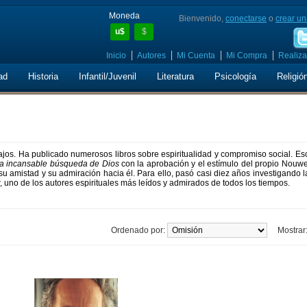
Moneda
Bienvenido,
conectarse
o
crear un
u$
$
Inicio
Autores
Mi Cuenta
Mi Compra
Realiza
ad
Historia
Infantil/Juvenil
Literatura
Psicología
Religió
jos. Ha publicado numerosos libros sobre espiritualidad y compromiso social. Esc
a incansable búsqueda de Dios
con la aprobación y el estímulo del propio Nouwe
su amistad y su admiración hacia él. Para ello, pasó casi diez años investigando l
r, uno de los autores espirituales más leídos y admirados de todos los tiempos.
Ordenado por:
Mostrar