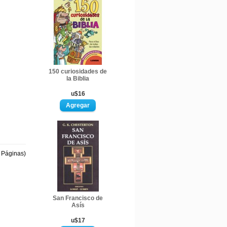
150 curiosidades de
la Biblia
u$16
1 Páginas)
San Francisco de
Asís
u$17