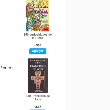
150 curiosidades de
la Biblia
u$16
1 Páginas)
San Francisco de
Asís
u$17