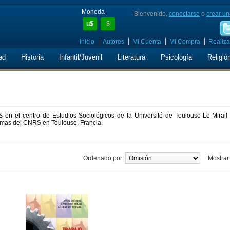
Moneda
Bienvenido,
conectarse
o
crear un
u$
$
Inicio
Autores
Mi Cuenta
Mi Compra
Realiza
ad
Historia
Infantil/Juvenil
Literatura
Psicología
Religió
 en el centro de Estudios Sociológicos de la Université de Toulouse-Le Mirail 
temas del CNRS en Toulouse, Francia.
Ordenado por:
Mostrar