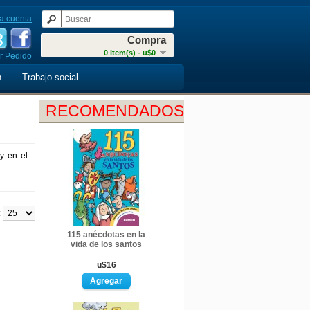
a cuenta
Compra
0 item(s) - u$0
r Pedido
n
Trabajo social
RECOMENDADOS
y en el
:
115 anécdotas en la
vida de los santos
u$16