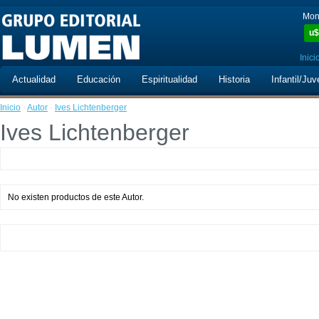
Mon
u$
Inici
Actualidad
Educación
Espiritualidad
Historia
Infantil/Juv
Inicio
·
Autor
·
Ives Lichtenberger
Ives Lichtenberger
No existen productos de este Autor.