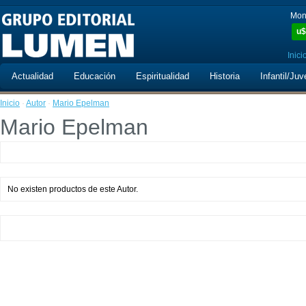
Mon
u$
Inici
Actualidad
Educación
Espiritualidad
Historia
Infantil/Juv
Inicio
·
Autor
·
Mario Epelman
Mario Epelman
No existen productos de este Autor.