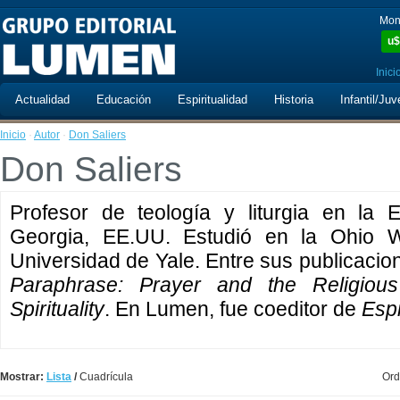
Mon
u$
Inici
Actualidad
Educación
Espiritualidad
Historia
Infantil/Juv
Inicio
·
Autor
·
Don Saliers
Don Saliers
Profesor de teología y liturgia en la E
Georgia, EE.UU. Estudió en la Ohio W
Universidad de Yale. Entre sus publicaci
Paraphrase: Prayer and the Religious 
Spirituality
. En Lumen, fue coeditor de
Espi
Mostrar:
Lista
/
Cuadrícula
Ord