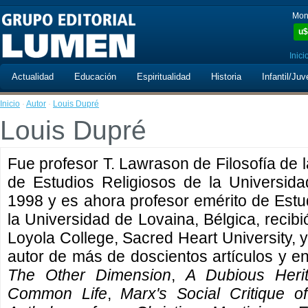
Mon
u$
Inici
Actualidad
Educación
Espiritualidad
Historia
Infantil/Juv
Inicio
·
Autor
·
Louis Dupré
Louis Dupré
Fue profesor T. Lawrason de Filosofía de 
de Estudios Religiosos de la Universid
1998 y es ahora profesor emérito de Est
la Universidad de Lovaina, Bélgica, recib
Loyola College, Sacred Heart University, 
autor de más de doscientos artículos y en
The Other Dimension
,
A Dubious Heri
Common Life
,
Marx's Social Critique of