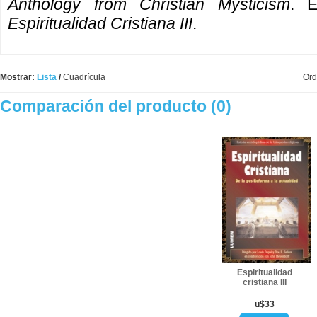
Anthology from Christian Mysticism
. E
Espiritualidad Cristiana III
.
Mostrar:
Lista
/
Cuadrícula
Ord
Comparación del producto (0)
Espiritualidad
cristiana III
u$33