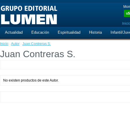
Mon
u$
Inici
Actualidad
Educación
Espiritualidad
Historia
Infantil/Juv
Inicio
·
Autor
·
Juan Contreras S.
Juan Contreras S.
No existen productos de este Autor.