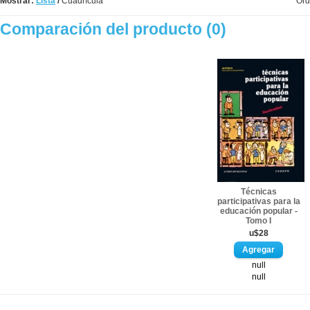
Mostrar:
Lista
/
Cuadrícula
Ord
Comparación del producto (0)
Técnicas
participativas para la
educación popular -
Tomo I
u$28
null
null