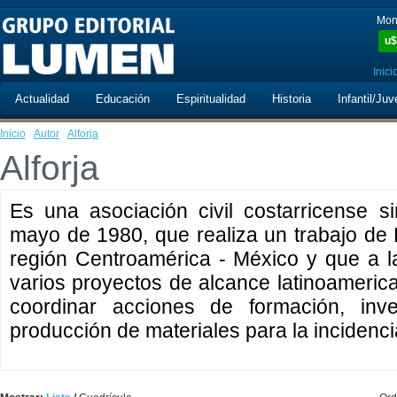
Mon
u$
Inici
Actualidad
Educación
Espiritualidad
Historia
Infantil/Juv
Inicio
·
Autor
·
Alforja
Alforja
Es una asociación civil costarricense s
mayo de 1980, que realiza un trabajo de
región Centroamérica - México y que a 
varios proyectos de alcance latinoameric
coordinar acciones de formación, inves
producción de materiales para la incidencia