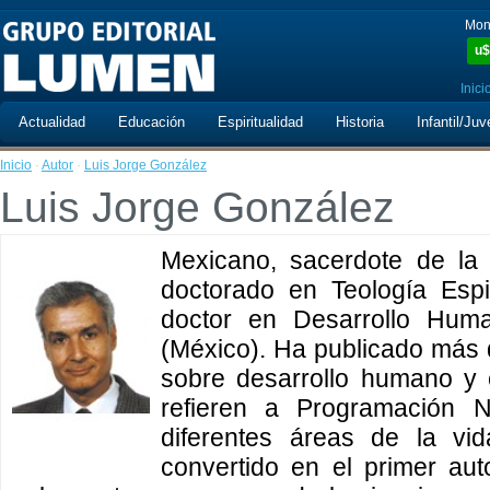
Mon
u$
Inici
Actualidad
Educación
Espiritualidad
Historia
Infantil/Juv
Inicio
·
Autor
·
Luis Jorge González
Luis Jorge González
Mexicano, sacerdote de la
doctorado en Teología Espi
doctor en Desarrollo Huma
(México). Ha publicado más d
sobre desarrollo humano y e
refieren a Programación Ne
diferentes áreas de la vi
convertido en el primer aut