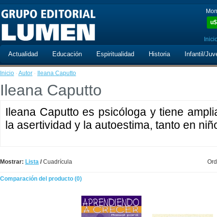
Mon
u$
Inici
Actualidad
Educación
Espiritualidad
Historia
Infantil/Juv
Inicio
·
Autor
·
Ileana Caputto
Ileana Caputto
Ileana Caputto es psicóloga y tiene ampli
la asertividad y la autoestima, tanto en ni
Mostrar:
Lista
/
Cuadrícula
Ord
Comparación del producto (0)