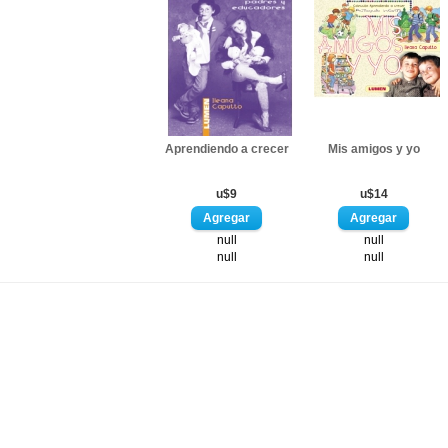
Aprendiendo a crecer
Mis amigos y yo
u$9
u$14
null
null
null
null