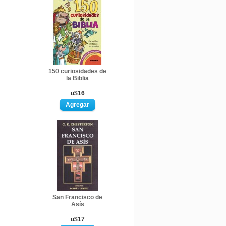
150 curiosidades de
la Biblia
u$16
San Francisco de
Asís
u$17