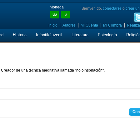
Moneda
Bienvenido,
conectarse
o
crear un
u$
$
Inicio
Autores
Mi Cuenta
Mi Compra
Realiza
ad
Historia
Infantil/Juvenil
Literatura
Psicología
Religió
no. Creador de una técnica meditativa llamada "holoinspiración".
Con