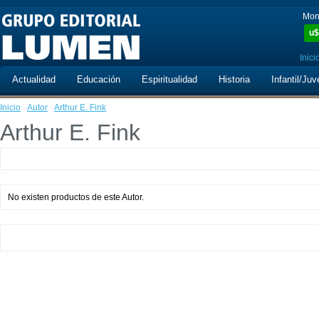
Mon
u$
Inici
Actualidad
Educación
Espiritualidad
Historia
Infantil/Juv
Inicio
·
Autor
·
Arthur E. Fink
Arthur E. Fink
No existen productos de este Autor.