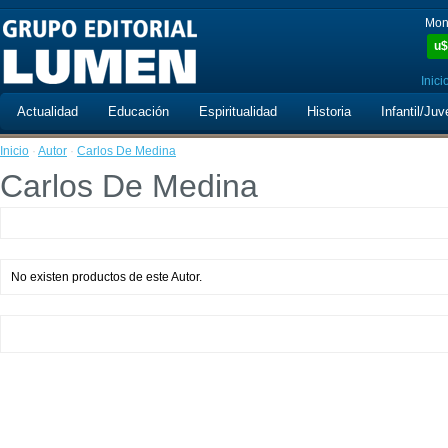
Mon
u$
Inici
Actualidad
Educación
Espiritualidad
Historia
Infantil/Juv
Inicio
·
Autor
·
Carlos De Medina
Carlos De Medina
No existen productos de este Autor.