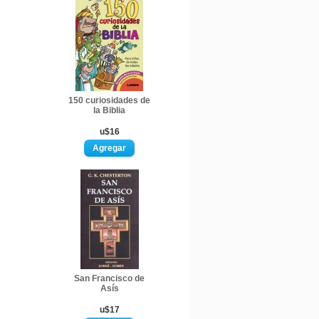
150 curiosidades de
la Biblia
u$16
San Francisco de
Asís
u$17