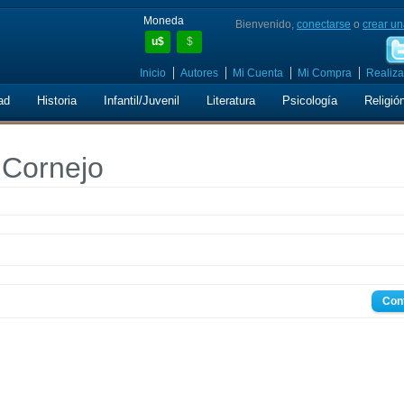
Moneda
Bienvenido,
conectarse
o
crear un
u$
$
Inicio
Autores
Mi Cuenta
Mi Compra
Realiza
ad
Historia
Infantil/Juvenil
Literatura
Psicología
Religió
 Cornejo
Con