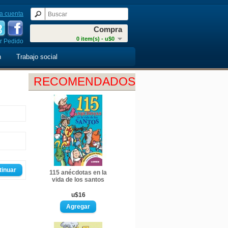
a cuenta
Compra
0 item(s) - u$0
r Pedido
n
Trabajo social
RECOMENDADOS
tinuar
115 anécdotas en la
vida de los santos
u$16