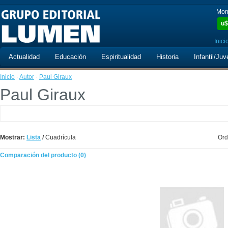
Mon
u$
Inici
Actualidad
Educación
Espiritualidad
Historia
Infantil/Juv
Inicio
·
Autor
·
Paul Giraux
Paul Giraux
Mostrar:
Lista
/
Cuadrícula
Ord
Comparación del producto (0)