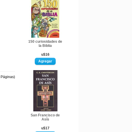
150 curiosidades de
la Biblia
u$16
1 Páginas)
San Francisco de
Asís
u$17