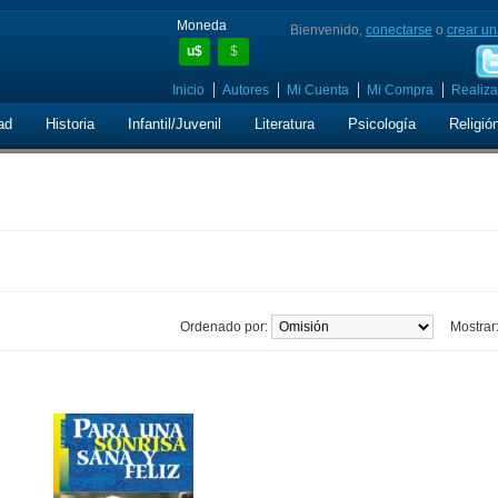
Moneda
Bienvenido,
conectarse
o
crear un
u$
$
Inicio
Autores
Mi Cuenta
Mi Compra
Realiza
ad
Historia
Infantil/Juvenil
Literatura
Psicología
Religió
Ordenado por:
Mostrar