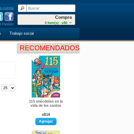
a cuenta
Compra
0 item(s) - u$0
r Pedido
n
Trabajo social
RECOMENDADOS
:
115 anécdotas en la
vida de los santos
u$16