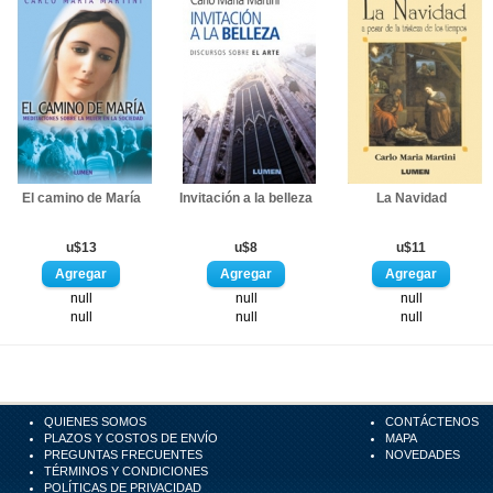
El camino de María
Invitación a la belleza
La Navidad
u$13
u$8
u$11
null
null
null
null
null
null
QUIENES SOMOS
CONTÁCTENOS
PLAZOS Y COSTOS DE ENVÍO
MAPA
PREGUNTAS FRECUENTES
NOVEDADES
TÉRMINOS Y CONDICIONES
POLÍTICAS DE PRIVACIDAD