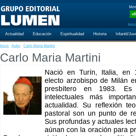
Mon
u$
Inici
Actualidad
Educación
Espiritualidad
Historia
Infantil/Juv
Inicio
·
Autor
·
Carlo Maria Martini
Carlo Maria Martini
Nació en Turín, Italia, en 
electo arzobispo de Milán 
presbítero en 1983. Es
intelectuales más importa
actualidad. Su reflexión teo
pastoral son un punto de re
Sus profundas y actuales lec
aúnan con la oración para pr