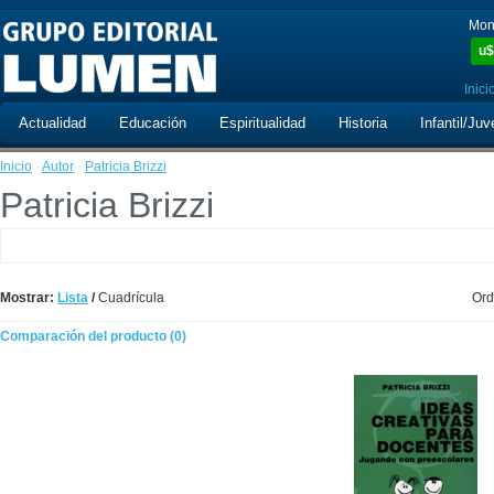
Mon
u$
Inici
Actualidad
Educación
Espiritualidad
Historia
Infantil/Juv
Inicio
·
Autor
·
Patricia Brizzi
Patricia Brizzi
Mostrar:
Lista
/
Cuadrícula
Ord
Comparación del producto (0)