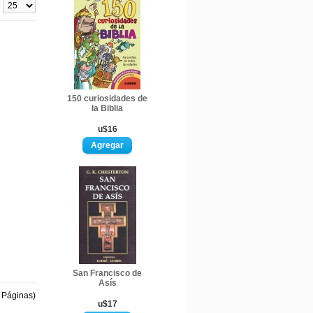
:
150 curiosidades de
la Biblia
u$16
San Francisco de
Asís
1 Páginas)
u$17