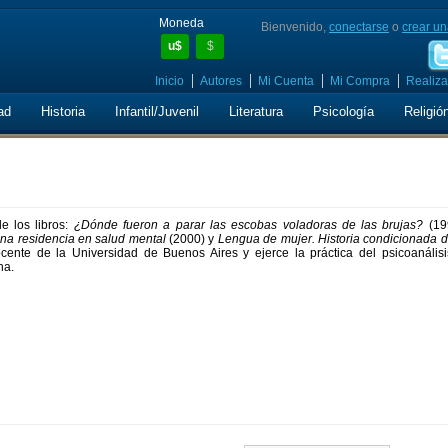
Moneda
Bienvenido,
conectarse
o
crear un
u$
$
Inicio
Autores
Mi Cuenta
Mi Compra
Realiza
ad
Historia
Infantil/Juvenil
Literatura
Psicología
Religió
de los libros:
¿Dónde fueron a parar las escobas voladoras de las brujas?
(19
una residencia en salud mental
(2000) y
Lengua de mujer. Historia condicionada d
ente de la Universidad de Buenos Aires y ejerce la práctica del psicoanálisi
na.