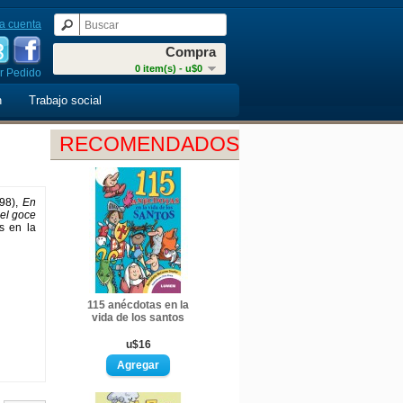
a cuenta
Compra
0 item(s) - u$0
r Pedido
n
Trabajo social
RECOMENDADOS
98),
En
el goce
s en la
115 anécdotas en la
vida de los santos
u$16