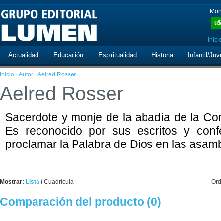
Mon
u$
Inici
Actualidad
Educación
Espiritualidad
Historia
Infantil/Juv
Inicio
·
Autor
·
Aelred Rosser
Aelred Rosser
Sacerdote y monje de la abadía de la Co
Es reconocido por sus escritos y conf
proclamar la Palabra de Dios en las asamb
Mostrar:
Lista
/
Cuadrícula
Ord
Comparación del producto (0)