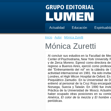
Actualidad
Educación
Espiritualid
Inicio
·
Autor
·
Mónica Zuretti
Mónica Zuretti
Al concluir sus estudios en la Facultad de Me
Center of Psychodrama, New York University. R
y de Zerca Moreno. Egresó como directora de 
regreso a Buenos Aires, ejerció como profeso
del "Entrenamiento del rol" en la cátedra de
actividad internacional en 1981. Ha sido invitad
Londres, el High Wicon Hospital de Oxford. En 
Psiquiátrico Zamudio. En la Universidad de D
entrenó al personal de la Cruz Roja encargad
Noruega, Suecia y Taiwán. En 1990 fue invit
Práctica de la Universidad de Moscú. Actualm
haber ocupado otras posiciones en su comisió
América, El color de la mezcla
y
El hombre 
periódicas.