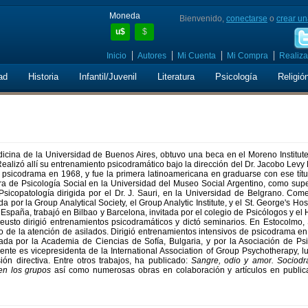
Moneda
Bienvenido,
conectarse
o
crear un
u$
$
Inicio
Autores
Mi Cuenta
Mi Compra
Realiza
ad
Historia
Infantil/Juvenil
Literatura
Psicología
Religió
dicina de la Universidad de Buenos Aires, obtuvo una beca en el Moreno Institut
ealizó allí su entrenamiento psicodramático bajo la dirección del Dr. Jacobo Lev
psicodrama en 1968, y fue la primera latinoamericana en graduarse con ese títul
ra de Psicología Social en la Universidad del Museo Social Argentino, como supe
 Psicopatología dirigida por el Dr. J. Sauri, en la Universidad de Belgrano. Co
a por la Group Analytical Society, el Group Analytic Institute, y el St. George's Hos
España, trabajó en Bilbao y Barcelona, invitada por el colegio de Psicólogos y el 
eusto dirigió entrenamientos psicodramáticos y dictó seminarios. En Estocolmo, 
o de la atención de asilados. Dirigió entrenamientos intensivos de psicodrama e
ada por la Academia de Ciencias de Sofía, Bulgaria, y por la Asociación de Psi
ente es vicepresidenta de la International Association of Group Psychotherapy, 
n directiva. Entre otros trabajos, ha publicado:
Sangre, odio y amor. Sociod
en los grupos
así como numerosas obras en colaboración y artículos en public