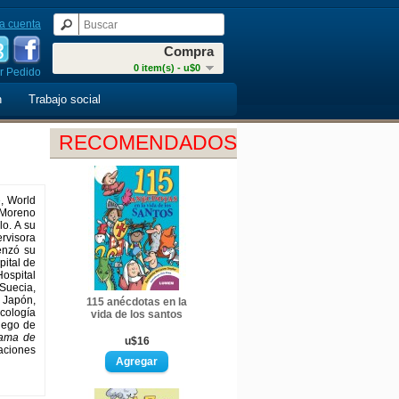
a cuenta
Compra
0 item(s) - u$0
r Pedido
n
Trabajo social
RECOMENDADOS
e, World
y Moreno
o. A su
rvisora
menzó su
pital de
Hospital
Suecia,
n Japón,
115 anécdotas en la
cología
vida de los santos
luego de
rama de
u$16
aciones