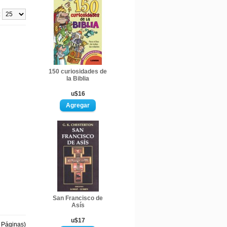
:
150 curiosidades de
la Biblia
u$16
San Francisco de
Asís
u$17
1 Páginas)