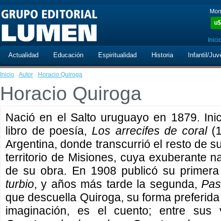
Mon
u$
Inici
Actualidad
Educación
Espiritualidad
Historia
Infantil/Juv
Inicio
·
Autor
·
Horacio Quiroga
Horacio Quiroga
Nació en el Salto uruguayo en 1879. Inici
libro de poesía,
Los arrecifes de coral
(1
Argentina, donde transcurrió el resto de su
territorio de Misiones, cuya exuberante na
de su obra. En 1908 publicó su primera
turbio
, y años más tarde la segunda,
Pas
que descuella Quiroga, su forma preferida
imaginación, es el cuento; entre sus