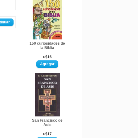
tinuar
150 curiosidades de
la Biblia
u$16
San Francisco de
Asís
u$17