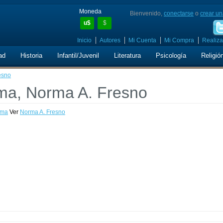
Moneda
Bienvenido,
conectarse
o
crear un
u$
$
Inicio
Autores
Mi Cuenta
Mi Compra
Realiza
ad
Historia
Infantil/Juvenil
Literatura
Psicología
Religió
esno
lma, Norma A. Fresno
lma
Ver
Norma A. Fresno