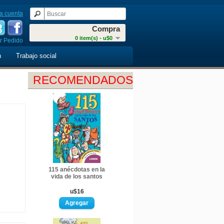
a cuenta
Compra
0 item(s) - u$0
r Pedido
n
Trabajo social
RECOMENDADOS
115 anécdotas en la
vida de los santos
u$16