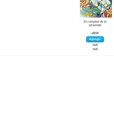
El complot de la
pirámide
u$10
null
null