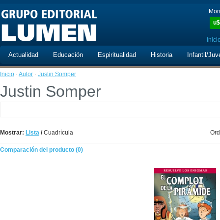
Mon
u$
Inici
Actualidad
Educación
Espiritualidad
Historia
Infantil/Juv
Inicio
·
Autor
·
Justin Somper
Justin Somper
Mostrar:
Lista
/
Cuadrícula
Ord
Comparación del producto (0)