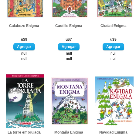
Calabozo Enigma
Castillo Enigma
Ciudad Enigma
u$9
u$7
u$9
null
null
null
null
null
null
La torre embrujada
Montaña Enigma
Navidad Enigma