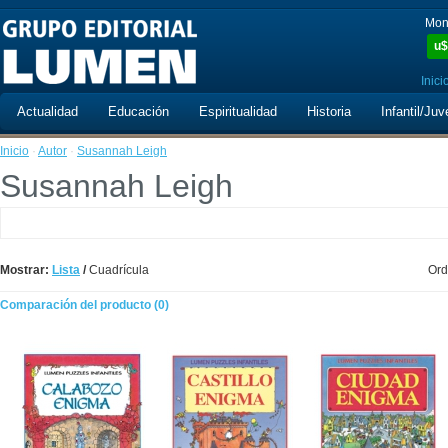
Mon
u$
Inici
Actualidad
Educación
Espiritualidad
Historia
Infantil/Juv
Inicio
·
Autor
·
Susannah Leigh
Susannah Leigh
Mostrar:
Lista
/
Cuadrícula
Ord
Comparación del producto (0)