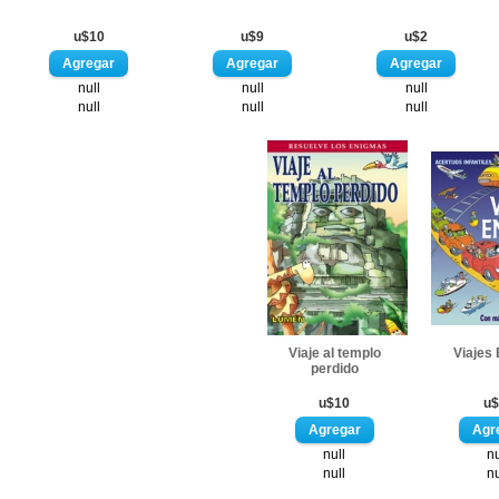
u$10
u$9
u$2
null
null
null
null
null
null
Viaje al templo
Viajes
perdido
u$10
u$
null
nu
null
nu