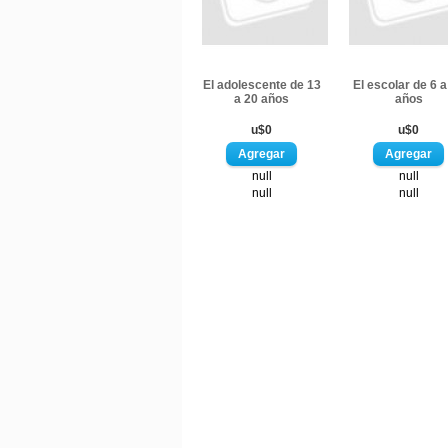
El adolescente de 13
El escolar de 6 a
a 20 años
años
u$0
u$0
null
null
null
null