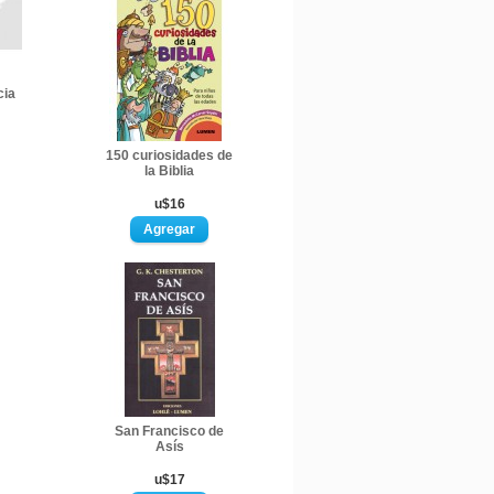
cia
150 curiosidades de
la Biblia
u$16
San Francisco de
Asís
u$17