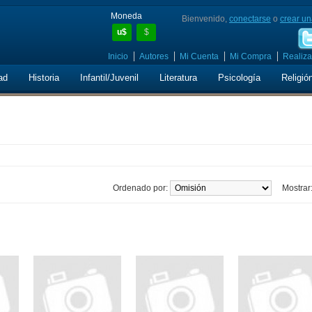
Moneda
Bienvenido,
conectarse
o
crear un
u$
$
Inicio
Autores
Mi Cuenta
Mi Compra
Realiza
ad
Historia
Infantil/Juvenil
Literatura
Psicología
Religió
Ordenado por:
Mostrar