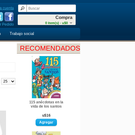
a cuenta
Compra
0 item(s) - u$0
r Pedido
n
Trabajo social
RECOMENDADOS
:
115 anécdotas en la
vida de los santos
u$16