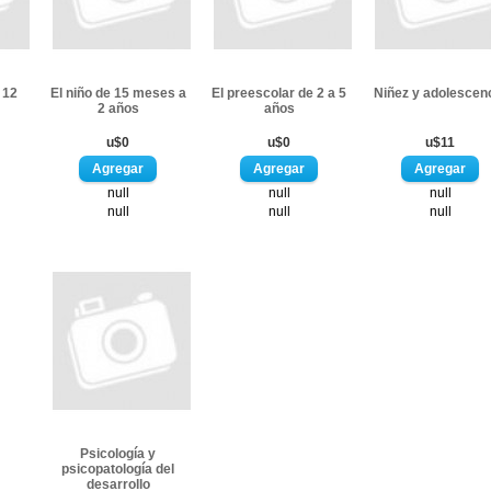
 12
El niño de 15 meses a
El preescolar de 2 a 5
Niñez y adolescen
2 años
años
u$0
u$0
u$11
null
null
null
null
null
null
Psicología y
psicopatología del
desarrollo