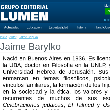
Mon
u$
Inici
Actualidad
Educación
Espiritualidad
Historia
Infantil/Juv
Inicio
·
Autor
·
Jaime Barylko
Jaime Barylko
Nació en Buenos Aires en 1936. Es licenc
la UBA, doctor en Filosofía en la UNLP,
Universidad Hebrea de Jerusalén. Sus l
enmarcan en temas filosóficos, psico
vínculos familiares, la formación de los hij
en la sociedad y la ética, los valores 
recurrentes de muchos de sus esc
Celebraciones judaicas
,
El Talmud
y
Us