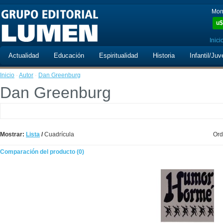
Mon
u$
Inici
Actualidad
Educación
Espiritualidad
Historia
Infantil/Juv
Inicio
·
Autor
·
Dan Greenburg
Dan Greenburg
Mostrar:
Lista
/
Cuadrícula
Ord
Comparación del producto (0)