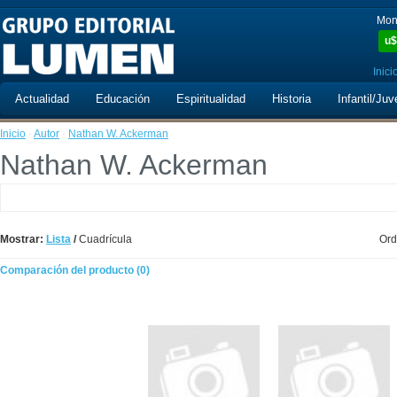
Mon
u$
Inici
Actualidad
Educación
Espiritualidad
Historia
Infantil/Juv
Inicio
·
Autor
·
Nathan W. Ackerman
Nathan W. Ackerman
Mostrar:
Lista
/
Cuadrícula
Ord
Comparación del producto (0)