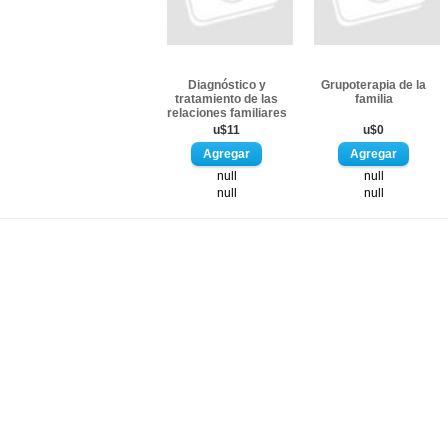
Diagnóstico y
Grupoterapia de la
tratamiento de las
familia
relaciones familiares
u$11
u$0
null
null
null
null