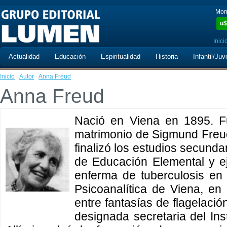
Mon
u$
Inici
Actualidad
Educación
Espiritualidad
Historia
Infantil/Juv
Inicio
·
Autor
·
Anna Freud
Anna Freud
Nació en Viena en 1895. Fu
matrimonio de Sigmund Freu
finalizó los estudios secunda
de Educación Elemental y ej
enferma de tuberculosis en
Psicoanalítica de Viena, en
entre fantasías de flagelaci
designada secretaria del Inst