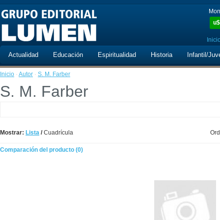
Mon
u$
Inici
Actualidad
Educación
Espiritualidad
Historia
Infantil/Juv
Inicio
·
Autor
·
S. M. Farber
S. M. Farber
Mostrar:
Lista
/
Cuadrícula
Ord
Comparación del producto (0)