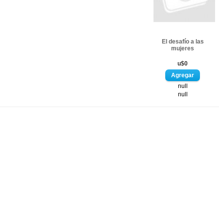
El desafío a las
mujeres
u$0
null
null