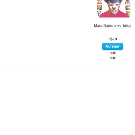
Maquillajes divertidos
u$10
null
null