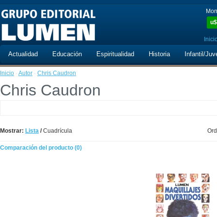
Mon
u$
Inici
Actualidad
Educación
Espiritualidad
Historia
Infantil/Juv
Inicio
·
Autor
·
Chris Caudron
Chris Caudron
Mostrar:
Lista
/
Cuadrícula
Ord
Comparación del producto (0)