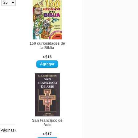
:
150 curiosidades de
la Biblia
u$16
San Francisco de
Asís
1 Páginas)
u$17