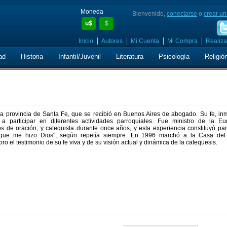
Moneda
Bienvenido,
conectarse
o
crear un
u$
$
Inicio
Autores
Mi Cuenta
Mi Compra
Realiza
ad
Historia
Infantil/Juvenil
Literatura
Psicología
Religió
la provincia de Santa Fe, que se recibió en Buenos Aires de abogado. Su fe, in
 a participar en diferentes actividades parroquiales. Fue ministro de la Euca
s de oración, y catequista durante once años, y esta experiencia constituyó par
que me hizo Dios", según repetía siempre. En 1996 marchó a la Casa del
ro el testimonio de su fe viva y de su visión actual y dinámica de la catequesis.