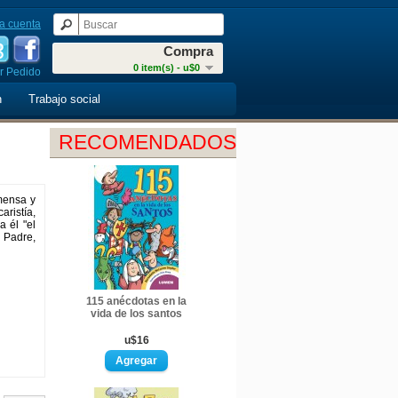
a cuenta
Compra
0 item(s) - u$0
r Pedido
n
Trabajo social
RECOMENDADOS
mensa y
ristía,
a él "el
 Padre,
115 anécdotas en la
vida de los santos
u$16