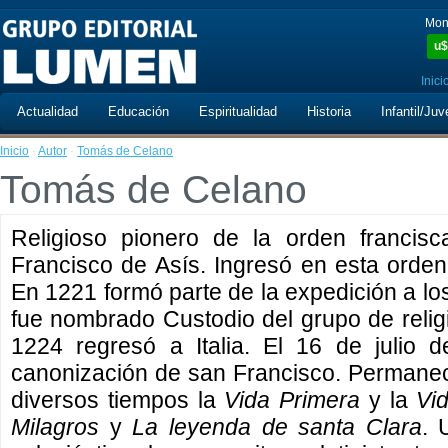
Mon
u$
Inici
Actualidad
Educación
Espiritualidad
Historia
Infantil/Juv
Inicio
·
Autor
·
Tomás de Celano
Tomás de Celano
Religioso pionero de la orden francis
Francisco de Asís. Ingresó en esta orde
En 1221 formó parte de la expedición a l
fue nombrado Custodio del grupo de relig
1224 regresó a Italia. El 16 de julio 
canonización de san Francisco. Permanec
diversos tiempos la
Vida Primera
y la
Vi
Milagros
y
La leyenda de santa Clara
. 