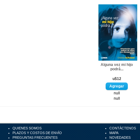
Alguna vez mi hijo
podrá...
u$12
null
null
QUIENES SOMOS
CONTÁCTENOS
PLAZOS Y COSTOS DE ENVÍO
MAPA
PREGUNTAS FRECUENTES
NOVEDADES