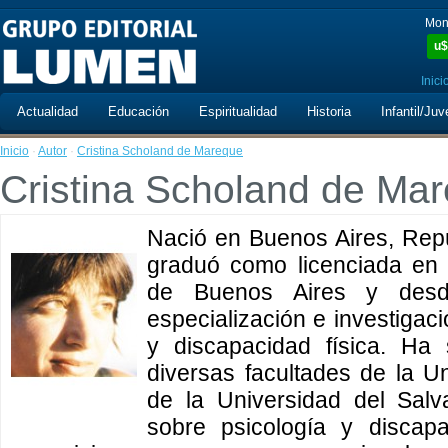
Mon
u$
Inici
Actualidad
Educación
Espiritualidad
Historia
Infantil/Juv
Inicio
·
Autor
·
Cristina Scholand de Mareque
Cristina Scholand de Ma
Nació en Buenos Aires, Repú
graduó como licenciada en 
de Buenos Aires y desd
especialización e investigac
y discapacidad física. Ha 
diversas facultades de la U
de la Universidad del Salv
sobre psicología y discap