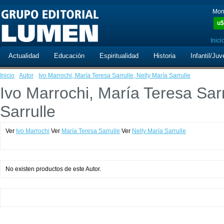
Mon
u$
Inici
Actualidad
Educación
Espiritualidad
Historia
Infantil/Juv
Inicio
·
Autor
·
Ivo Marrochi, María Teresa Sarrulle, Nelly María Sarrulle
Ivo Marrochi, María Teresa Sarr
Sarrulle
Ver
Ivo Marrochi
Ver
María Teresa Sarrulle
Ver
Nelly María Sarrulle
No existen productos de este Autor.