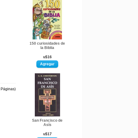
150 curiosidades de
la Biblia
u$16
1 Páginas)
San Francisco de
Asís
u$17