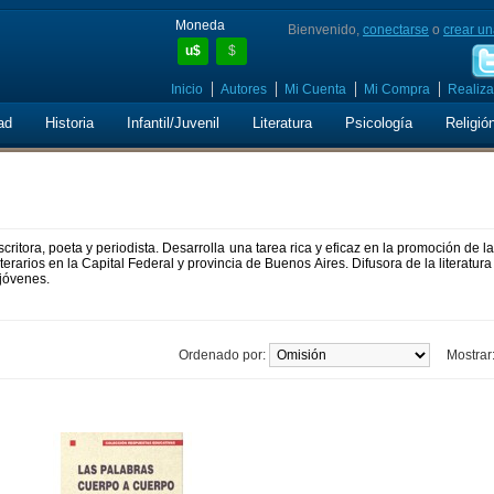
Moneda
Bienvenido,
conectarse
o
crear un
u$
$
Inicio
Autores
Mi Cuenta
Mi Compra
Realiza
ad
Historia
Infantil/Juvenil
Literatura
Psicología
Religió
critora, poeta y periodista. Desarrolla una tarea rica y eficaz en la promoción de la
literarios en la Capital Federal y provincia de Buenos Aires. Difusora de la literatura i
jóvenes.
Ordenado por:
Mostrar