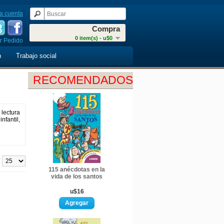
a cuenta
Compra
0 item(s) - u$0
r Pedido
n
Trabajo social
RECOMENDADOS
 lectura
nfantil,
:
115 anécdotas en la
vida de los santos
u$16